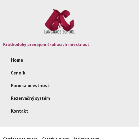
Krátkodobý prenájom školiacich miestností
Home
Cenník
Ponuka miestností
Rezervačný systém
Kontakt
Conference room
Creative place
Meeting spot