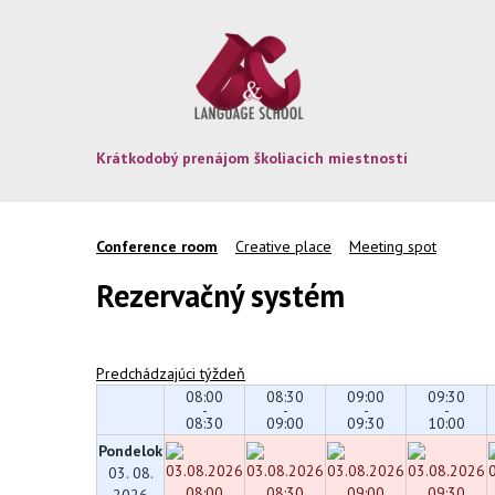
Krátkodobý prenájom školiacich miestností
Conference room
Creative place
Meeting spot
Rezervačný systém
Predchádzajúci týždeň
08:00
08:30
09:00
09:30
-
-
-
-
08:30
09:00
09:30
10:00
Pondelok
03. 08.
2026