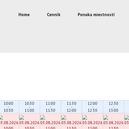
Home
Cenník
Ponuka miestností
10:00
10:30
11:00
11:30
12:00
12:30
-
-
-
-
-
-
10:30
11:00
11:30
12:00
12:30
13:00